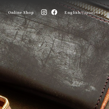
Online Shop
English
/
Japanese