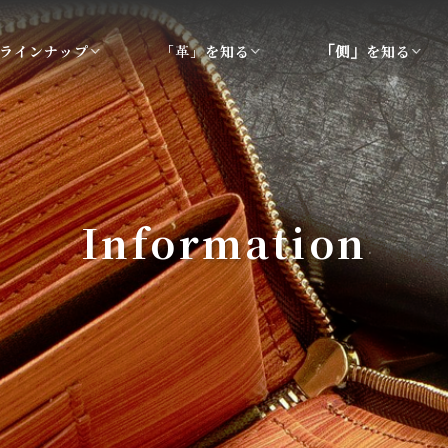
を知る
ラインナップ
「革」
を知る
「側」
Information